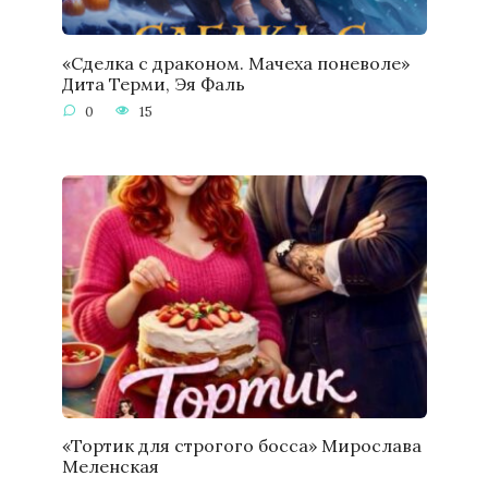
«Сделка с драконом. Мачеха поневоле»
Дита Терми, Эя Фаль
0
15
«Тортик для строгого босса» Мирослава
Меленская