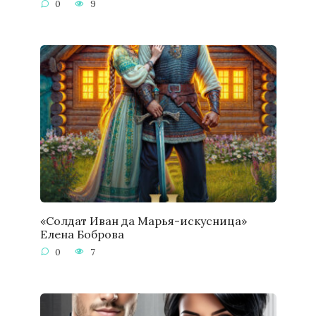
0
9
«Солдат Иван да Марья-искусница»
Елена Боброва
0
7