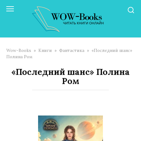
Перейти
к
контенту
Wow-Books
»
Книги
»
Фантастика
»
«Последний шанс»
Полина Ром
«Последний шанс» Полина
Ром