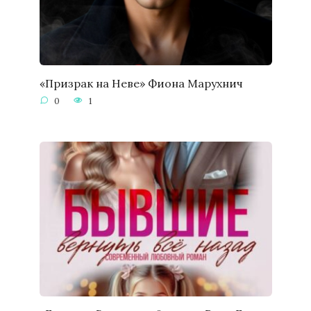
«Призрак на Неве» Фиона Марухнич
0
1