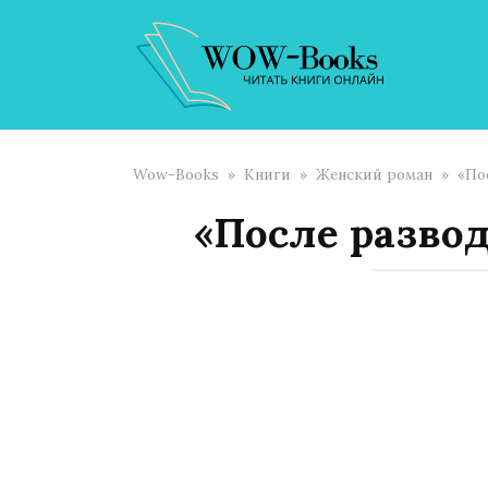
Перейти
к
контенту
Wow-Books
»
Книги
»
Женский роман
»
«По
«После развод