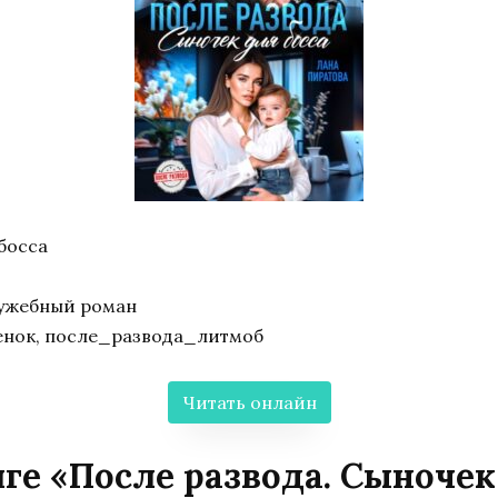
босса
ужебный роман
енок, после_развода_литмоб
Читать онлайн
ге «После развода. Сыночек