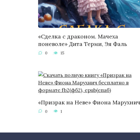
«Сделка с драконом. Мачеха
поневоле» Дита Терми, Эя Фаль
0
15
«Призрак на Неве» Фиона Марухни
0
1