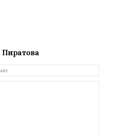
а Пиратова
йт