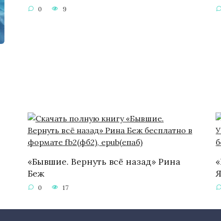
0
9
ч
«Бывшие. Вернуть всё назад» Рина
«
Беж
Я
0
17