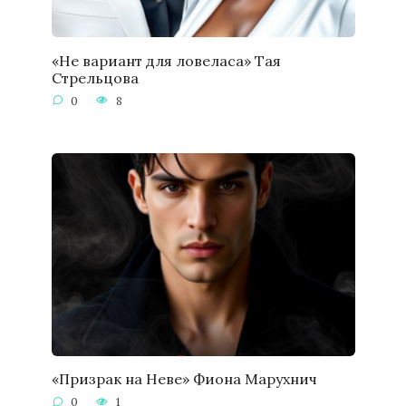
«Не вариант для ловеласа» Тая
Стрельцова
0
8
«Призрак на Неве» Фиона Марухнич
0
1