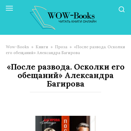
Перейти
к
контенту
Wow-Books
»
Книги
»
Проза
»
«После развода. Осколки
его обещаний» Александра Багирова
«После развода. Осколки его
обещаний» Александра
Багирова