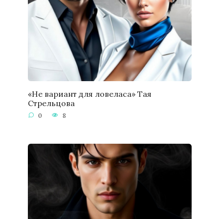
«Не вариант для ловеласа» Тая
Стрельцова
0
8