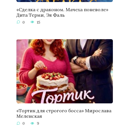
«Сделка с драконом. Мачеха поневоле»
Дита Терми, Эя Фаль
0
15
«Тортик для строгого босса» Мирослава
Меленская
0
9