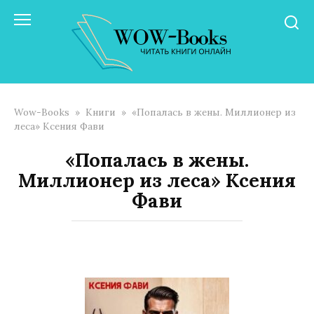
Перейти
к
контенту
Wow-Books
»
Книги
»
«Попалась в жены. Миллионер из
леса» Ксения Фави
«Попалась в жены.
Миллионер из леса» Ксения
Фави