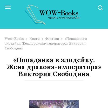
Перейти
к
контенту
Wow-Books
»
Книги
»
Фэнтези
»
«Попаданка в
злодейку. Жена дракона-императора» Виктория
Свободина
«Попаданка в злодейку.
Жена дракона-императора»
Виктория Свободина