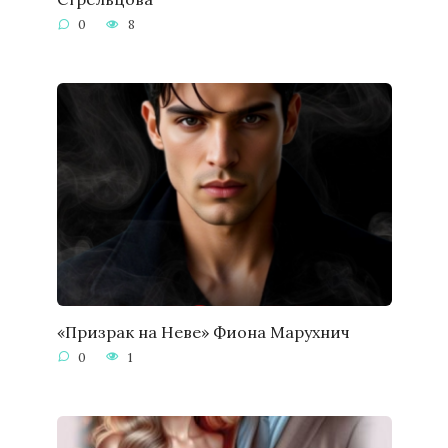
0
8
«Призрак на Неве» Фиона Марухнич
0
1