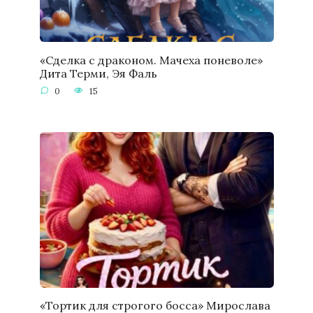
«Сделка с драконом. Мачеха поневоле»
Дита Терми, Эя Фаль
0
15
«Тортик для строгого босса» Мирослава