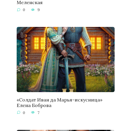
Меленская
0
9
«Солдат Иван да Марья-искусница»
Елена Боброва
0
7