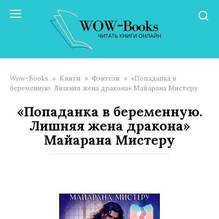
Перейти
к
контенту
Wow-Books
»
Книги
»
Фэнтези
»
«Попаданка в
беременную. Лишняя жена дракона» Майарана Мистеру
«Попаданка в беременную.
Лишняя жена дракона»
Майарана Мистеру