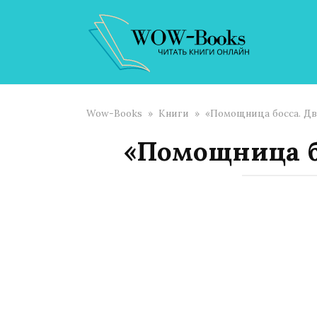
Перейти
к
контенту
Wow-Books
»
Книги
»
«Помощница босса. Дв
«Помощница б