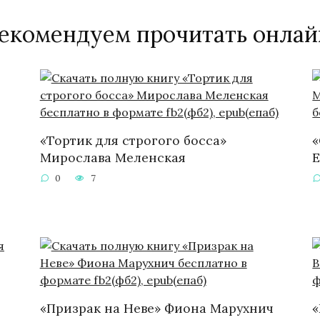
екомендуем прочитать онлай
«Тортик для строгого босса»
«
Мирослава Меленская
Е
0
7
«Призрак на Неве» Фиона Марухнич
«