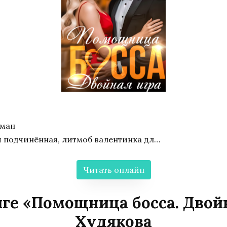
оман
и подчинённая, литмоб валентинка дл…
Читать онлайн
ге «Помощница босса. Двой
Худякова