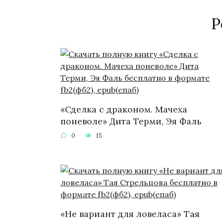
Р
«Сделка с драконом. Мачеха
поневоле» Дита Терми, Эя Фаль
0
15
«Не вариант для ловеласа» Тая