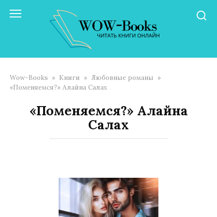
Перейти
к
контенту
Wow-Books
»
Книги
»
Любовные романы
»
«Поменяемся?» Алайна Салах
«Поменяемся?» Алайна
Салах