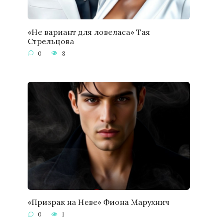
«Не вариант для ловеласа» Тая
Стрельцова
0
8
«Призрак на Неве» Фиона Марухнич
0
1