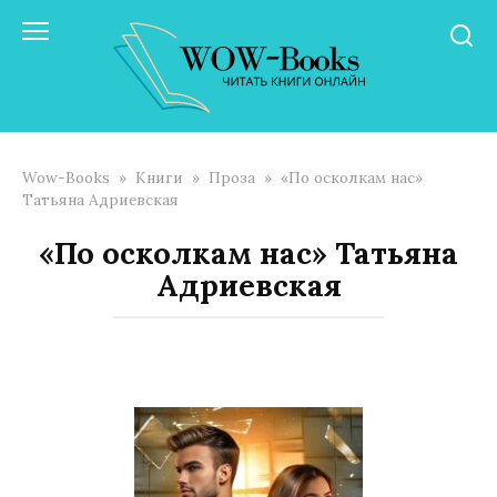
Перейти
к
контенту
Wow-Books
»
Книги
»
Проза
»
«По осколкам нас»
Татьяна Адриевская
«По осколкам нас» Татьяна
Адриевская