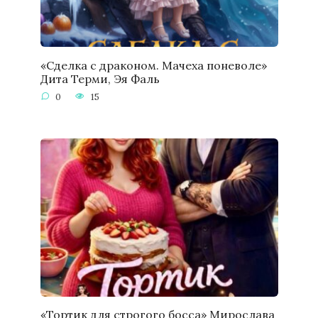
«Сделка с драконом. Мачеха поневоле»
Дита Терми, Эя Фаль
0
15
«Тортик для строгого босса» Мирослава