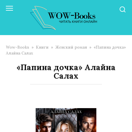
Перейти
к
контенту
Wow-Books
»
Книги
»
Женский роман
»
«Папина дочка»
Алайна Салах
«Папина дочка» Алайна
Салах