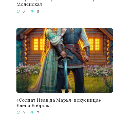
Меленская
0
9
«Солдат Иван да Марья-искусница»
Елена Боброва
0
7