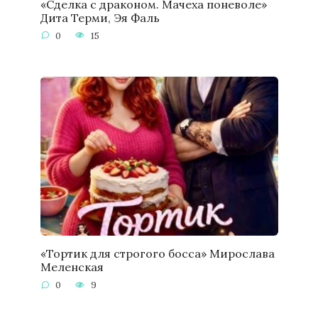
«Сделка с драконом. Мачеха поневоле»
Дита Терми, Эя Фаль
0
15
«Тортик для строгого босса» Мирослава
Меленская
0
9