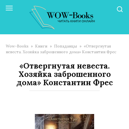
Перейти
к
контенту
Wow-Books
»
Книги
»
Попаданцы
»
«Отвергнутая
невеста. Хозяйка заброшенного дома» Константин Фрес
«Отвергнутая невеста.
Хозяйка заброшенного
дома» Константин Фрес