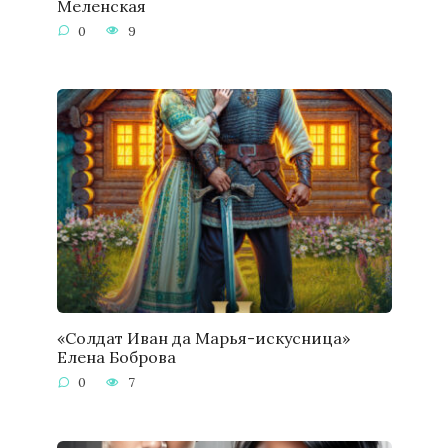
Меленская
0
9
«Солдат Иван да Марья-искусница»
Елена Боброва
0
7