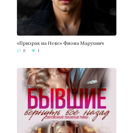
«Призрак на Неве» Фиона Марухнич
0
1