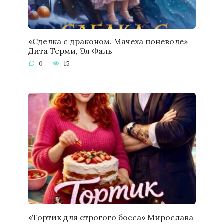
«Сделка с драконом. Мачеха поневоле»
Дита Терми, Эя Фаль
0
15
«Тортик для строгого босса» Мирослава