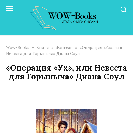
Перейти
к
контенту
Wow-Books
»
Книги
»
Фэнтези
»
«Операция «Ух», или
Невеста для Горыныча» Диана Соул
«Операция «Ух», или Невеста
для Горыныча» Диана Соул