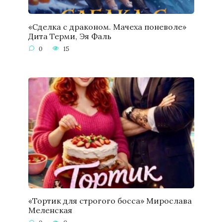
«Сделка с драконом. Мачеха поневоле»
Дита Терми, Эя Фаль
0
15
«Тортик для строгого босса» Мирослава
Меленская