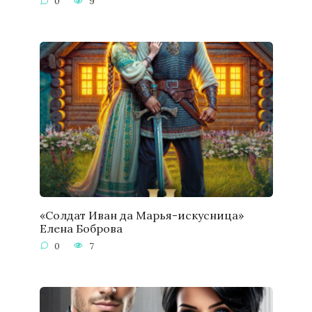
0
9
«Солдат Иван да Марья-искусница»
Елена Боброва
0
7