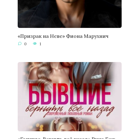
«Призрак на Неве» Фиона Марухнич
0
1
«Бывшие. Вернуть всё назад» Рина Беж