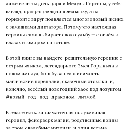
даже если ты дочь царя и Медузы Горгоны, у тебя
взгляд, превращающий в ледышку, а на
горизонте вдруг появляется многоголовый жених
с замашками диктатора. Потому что настоящая
героиня сама выбирает свою судьбу — с огнём в
глазах и юмором на готове.
В этой книге вы найдете
: решительную героиню с
острым языком, легендарного Змея Горыныча в
новом амплуа, борьбу за независимость,
магические перепалки, сказочные отсылки, и,
конечно, весёлый новогодний хаос под лозунгом
#новый_год_под_драконом_литмоб
.
В тексте есть
: харизматичная полузмеиная
героиня, фейерверк магии, родственные войны
за трон, свадебные интриги, и один весьма