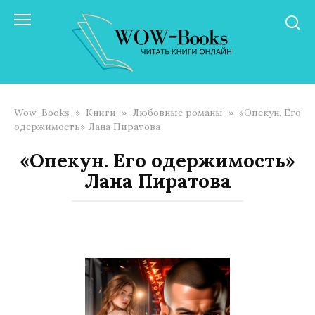
Перейти
к
контенту
Wow-Books
»
Книги
»
Любовные романы
»
«Опекун. Его
одержимость» Лана Пиратова
«Опекун. Его одержимость»
Лана Пиратова