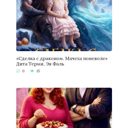
«Сделка с драконом. Мачеха поневоле»
Дита Терми, Эя Фаль
0
15