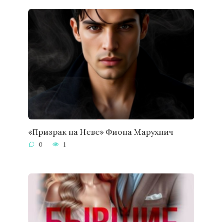
«Призрак на Неве» Фиона Марухнич
0
1