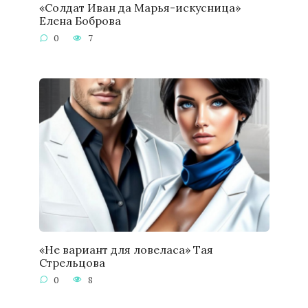
«Солдат Иван да Марья-искусница»
Елена Боброва
0
7
«Не вариант для ловеласа» Тая
Стрельцова
0
8