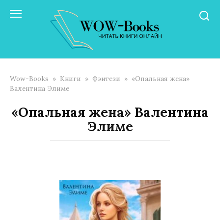
Перейти
к
контенту
Wow-Books
»
Книги
»
Фэнтези
»
«Опальная жена»
Валентина Элиме
«Опальная жена» Валентина
Элиме