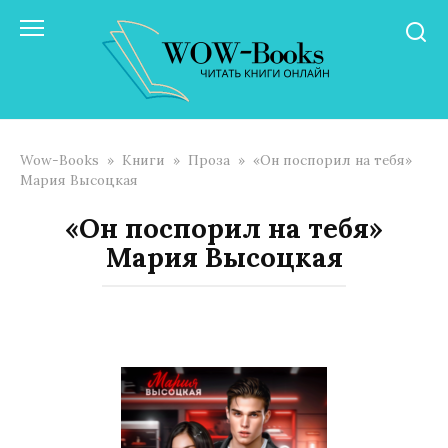
Перейти
к
контенту
Wow-Books
»
Книги
»
Проза
»
«Он поспорил на тебя»
Мария Высоцкая
«Он поспорил на тебя»
Мария Высоцкая