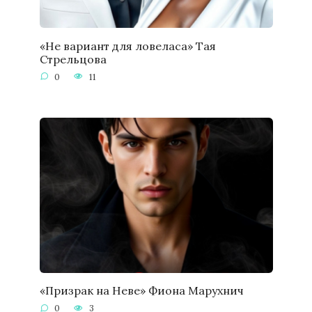
«Не вариант для ловеласа» Тая
Стрельцова
0
11
«Призрак на Неве» Фиона Марухнич
0
3