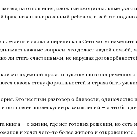
 взгляд на отношения, сложные эмоциональные узлы и
й брак, незапланированный ребенок, и всё это подано
ак случайные слова и переписка в Сети могут изменить
поднимает важные вопросы: что делает людей семьёй,
жно ли стать счастливыми, не нарушая договорённосте
бокой молодежной прозы и чувственного современного 
ются сквозь стену формальностей и страха быть уязв
ория. Это честный разговор о близости, одиночестве 
и и оставляет послевкусие размышлений — а что бы сд
та книга — о жизни, где нет готовых решений, но есть 
романов и хочет чего-то более живого и откровенного.