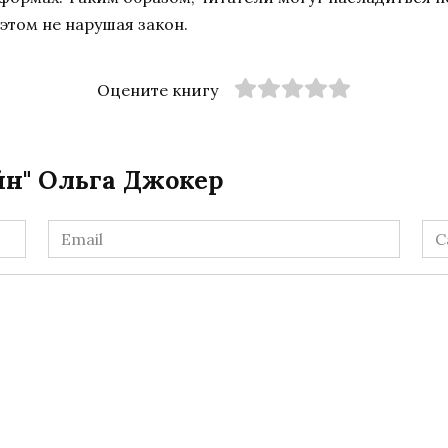
этом не нарушая закон.
Оцените книгу
йн" Ольга Джокер
Email
Са
*