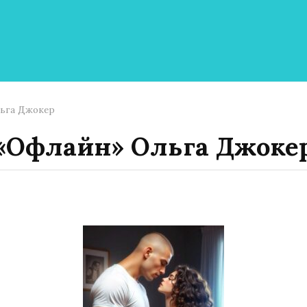
ьга Джокер
«Офлайн» Ольга Джоке