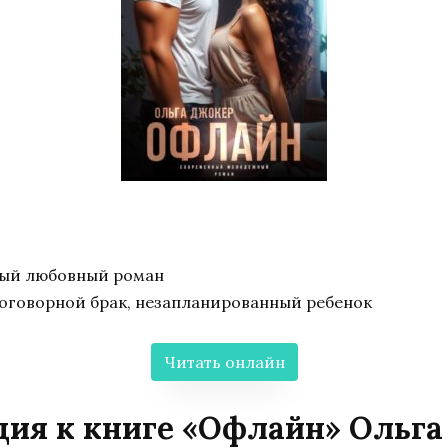
ный любовный роман
договорной брак, незапланированный ребенок
Читать онлайн
ия к книге «Офлайн» Ольг