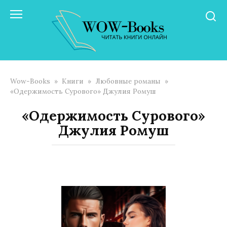
Перейти
к
контенту
Wow-Books
»
Книги
»
Любовные романы
»
«Одержимость Сурового» Джулия Ромуш
«Одержимость Сурового»
Джулия Ромуш