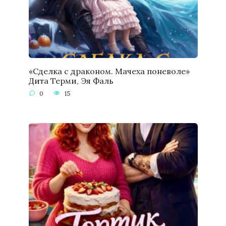
«Сделка с драконом. Мачеха поневоле»
Дита Терми, Эя Фаль
0
15