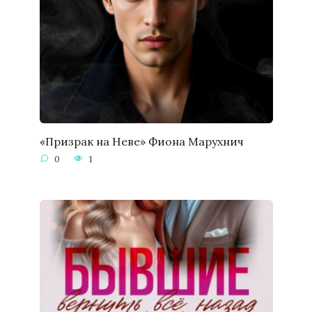
«Призрак на Неве» Фиона Марухнич
0
1