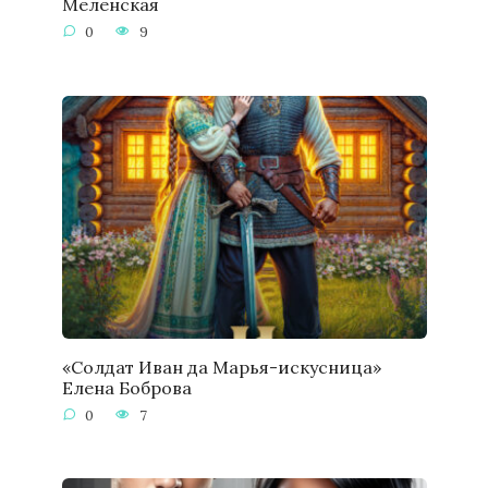
Меленская
0
9
«Солдат Иван да Марья-искусница»
Елена Боброва
0
7