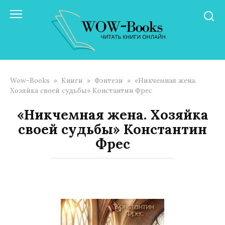
Перейти
к
контенту
Wow-Books
»
Книги
»
Фэнтези
»
«Никчемная жена.
Хозяйка своей судьбы» Константин Фрес
«Никчемная жена. Хозяйка
своей судьбы» Константин
Фрес