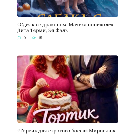
«Сделка с драконом. Мачеха поневоле»
Дита Терми, Эя Фаль
0
15
«Тортик для строгого босса» Мирослава