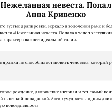
«Нежеланная невеста. Попал
Анна Кривенко
что густые драпировки, зеркало в золочёной раме и бо
инается «Нежеланная невеста. Попала в тело толстушк
а характера важнее идеальной талии.
е ярлыки не способны остановить человека, который 
торое рождение, дворянские интриги и тот самый конт
ей нянечкой‑попаданкой. Автор умудряется одним дви
ую повседневность.