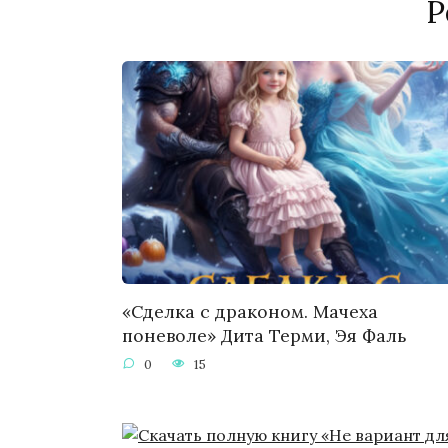
Р
«Сделка с драконом. Мачеха
поневоле» Дита Терми, Эя Фаль
0
15