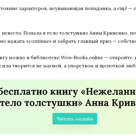
остояние характеров, неунывающая попаданка, а ещё — о
евеста. Попала в тело толстушки» Анны Кривенко, пот
но нажать «continue» и забрать главный приз — собств
гу можно в библиотеке Wow‑Books.online — откройте, и
 сила творится не магией, а упорством и щепоткой люб
бесплатно книгу «Нежеланна
 тело толстушки» Анна Кри
Читать онлайн