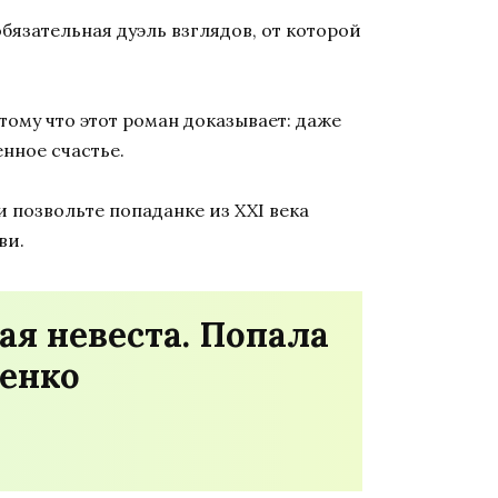
бязательная дуэль взглядов, от которой
ому что этот роман доказывает: даже
енное счастье.
 позвольте попаданке из XXI века
ви.
я невеста. Попала
венко