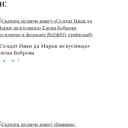
н:
Солдат Иван да Марья-искусница»
лена Боброва
0
7