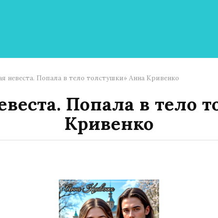
я невеста. Попала в тело толстушки» Анна Кривенко
веста. Попала в тело 
Кривенко