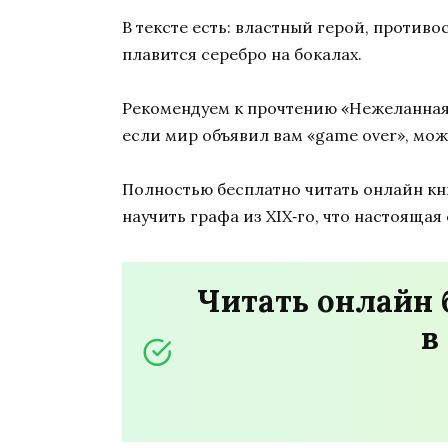
В тексте есть: властный герой, против
плавится серебро на бокалах.
Рекомендуем к прочтению «Нежеланная н
если мир объявил вам «game over», мож
Полностью бесплатно читать онлайн кни
научить графа из XIX‑го, что настоящая
Читать онлайн 
в