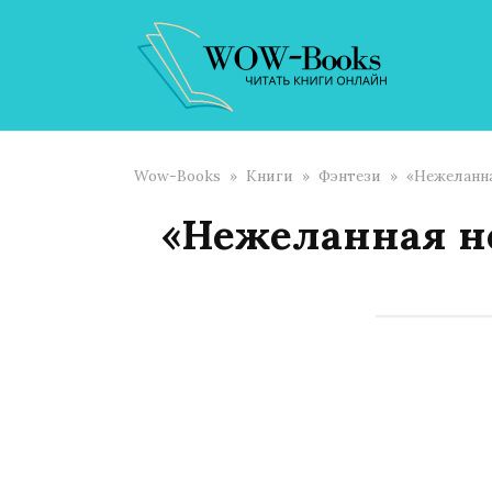
Перейти
к
контенту
Wow-Books
»
Книги
»
Фэнтези
»
«Нежеланна
«Нежеланная не