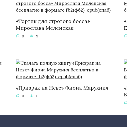
«Тортик для строгого босса»
«
Мирослава Меленская
Е
0
9
«Призрак на Неве» Фиона Марухнич
«
0
1