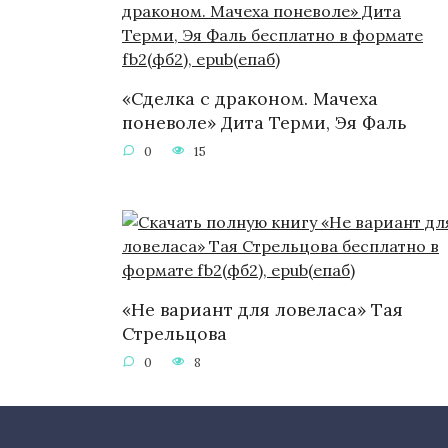
«Сделка с драконом. Мачеха
поневоле» Дита Терми, Эя Фаль
0
15
«Не вариант для ловеласа» Тая
Стрельцова
0
8