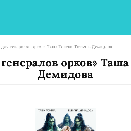
 для генералов орков» Таша Тонева, Татьяна Демидова
генералов орков» Таша
Демидова