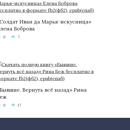
Солдат Иван да Марья-искусница»
лена Боброва
0
7
Бывшие. Вернуть всё назад» Рина
Беж
0
17