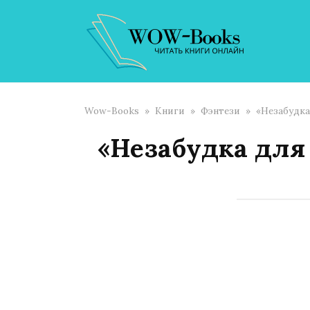
Перейти
к
контенту
Wow-Books
»
Книги
»
Фэнтези
»
«Незабудка
«Незабудка для 