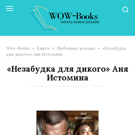
Перейти
к
контенту
Wow-Books
»
Книги
»
Любовные романы
»
«Незабудка
для дикого» Аня Истомина
«Незабудка для дикого» Аня
Истомина