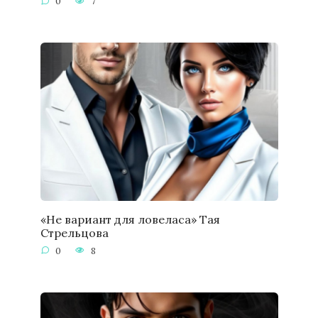
0
7
«Не вариант для ловеласа» Тая
Стрельцова
0
8