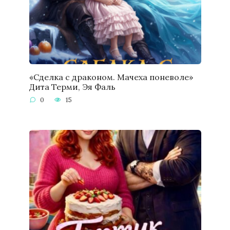
«Сделка с драконом. Мачеха поневоле»
Дита Терми, Эя Фаль
0
15