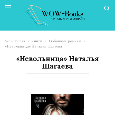
Перейти
к
контенту
Wow-Books
»
Книги
»
Любовные романы
»
«Невольница» Наталья Шагаева
«Невольница» Наталья
Шагаева