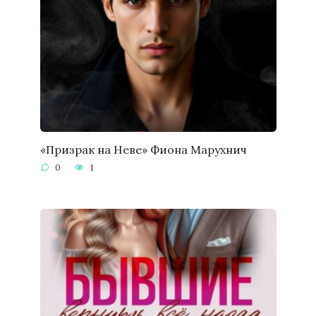
«Призрак на Неве» Фиона Марухнич
0
1