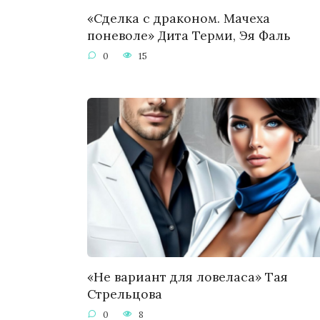
«Сделка с драконом. Мачеха
поневоле» Дита Терми, Эя Фаль
0
15
«Не вариант для ловеласа» Тая
Стрельцова
0
8