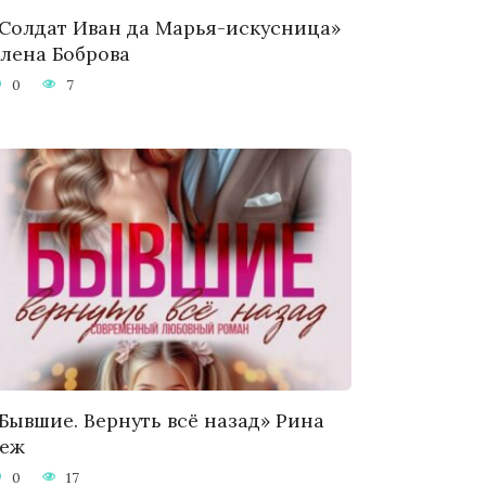
Солдат Иван да Марья-искусница»
лена Боброва
0
7
Бывшие. Вернуть всё назад» Рина
Беж
0
17