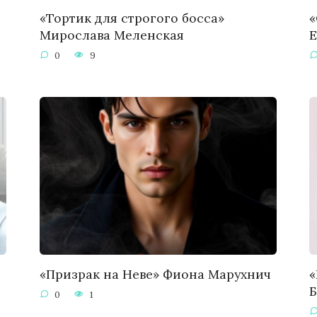
«Тортик для строгого босса»
«
Мирослава Меленская
Е
0
9
«Призрак на Неве» Фиона Марухнич
«
0
1