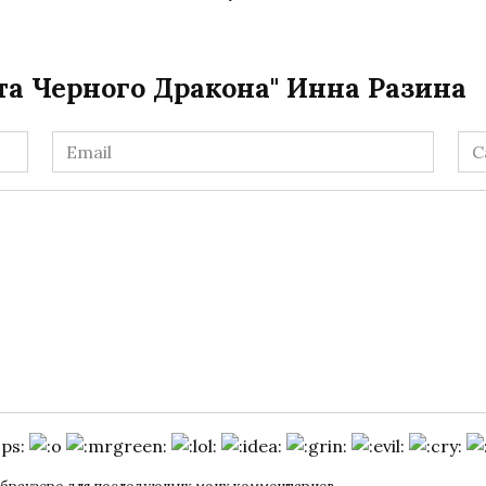
та Черного Дракона" Инна Разина
Email
Са
*