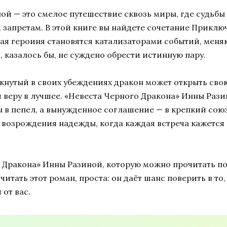
ой — это смелое путешествие сквозь миры, где судьб
м запретам. В этой книге вы найдете сочетание Прикл
кая героиня становятся катализаторами событий, меня
 казалось бы, не суждено обрести истинную пару.
нутый в своих убеждениях дракон может открыть свою 
 веру в лучшее. «Невеста Черного Дракона» Инны Рази
 в пепел, а вынужденное соглашение — в крепкий сою
ну возрождения надежды, когда каждая встреча кажетс
 Дракона» Инны Разиной, которую можно прочитать п
очитать этот роман, проста: он даёт шанс поверить в то
от вас.