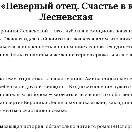
 «Неверный отец. Счастье в 
Лесневская
ероники Лесневской — это глубокая и эмоциональная и
Главная идея этой книги заключается в том, что даже
льства, а искренность и понимание становятся единст
ия, боль от измены и желание героев сражаться за св
 на теме отцовства: главная героиня Амина сталкиваетс
ребёнка от другой женщины. В одно мгновение рушатся 
д сложным выбором — молчать или заявить о собствен
 конверте» Вероники Лесневской показывает, как один 
 мечты о счастливой семье.
атывающая история, обязательно читайте роман «Невер