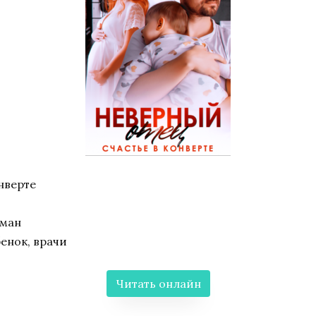
нверте
оман
енок, врачи
Читать онлайн