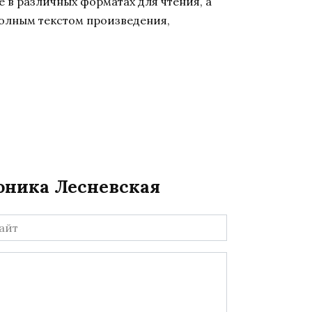
 в различных форматах для чтения, а
полным текстом произведения,
роника Лесневская
йт