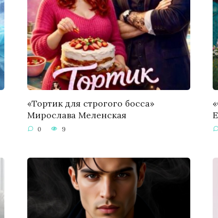
«Тортик для строгого босса»
«
Мирослава Меленская
Е
0
9