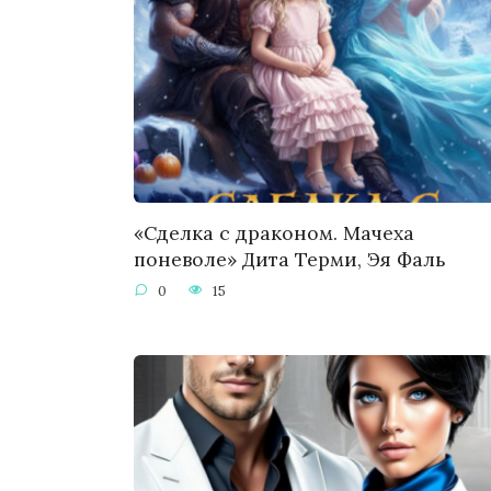
«Сделка с драконом. Мачеха
поневоле» Дита Терми, Эя Фаль
0
15