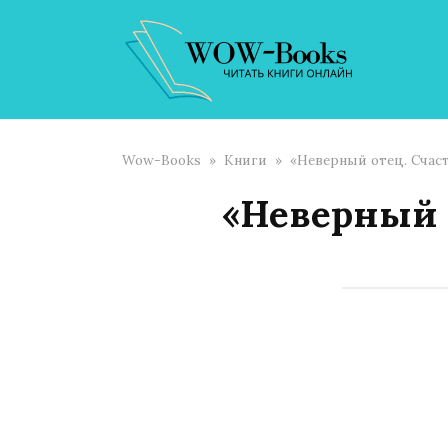
Перейти
к
контенту
Wow-Books
»
Книги
»
«Неверный отец. Счаст
«Неверный о