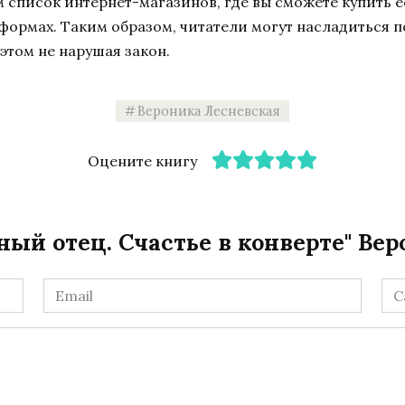
список интернет-магазинов, где вы сможете купить ее
тформах. Таким образом, читатели могут насладиться 
этом не нарушая закон.
Вероника Лесневская
Оцените книгу
ый отец. Счастье в конверте" Ве
Email
Са
*