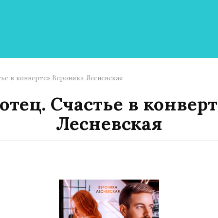
ье в конверте» Вероника Лесневская
тец. Счастье в конвер
Лесневская