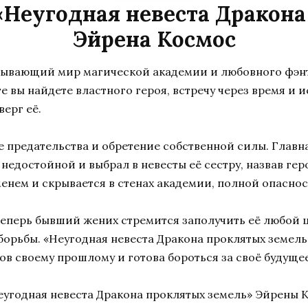
«Неугодная невеста Дракон
Эйрена Космос
тывающий мир магической академии и любовного фэнте
е вы найдете властного героя, встречу через время и 
ерг её.
е предательства и обретение собственной силы. Главн
ё недостойной и выбрал в невесты её сестру, назвав ге
енем и скрывается в стенах академии, полной опаснос
 теперь бывший жених стремится заполучить её любой 
 борьбы. «Неугодная невеста Дракона проклятых земель
в своему прошлому и готова бороться за своё будущее
еугодная невеста Дракона проклятых земель» Эйрены 