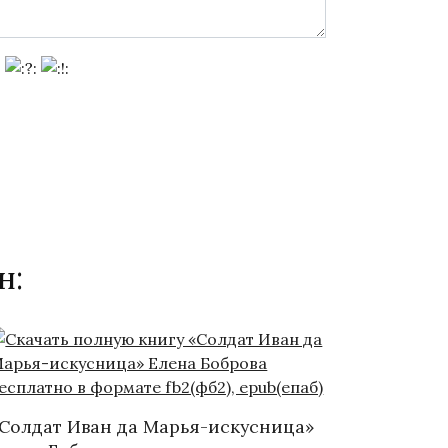
н:
Солдат Иван да Марья-искусница»