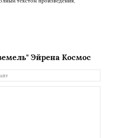
полным текстом произведения,
земель" Эйрена Космос
йт