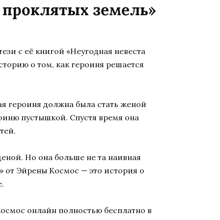
а проклятых земель»
зи с её книгой «Неугодная невеста
историю о том, как героиня решается
ая героиня должна была стать женой
роиню пустышкой. Спустя время она
тей.
ценой. Но она больше не та наивная
» от Эйрены Космос — это история о
.
Космос онлайн полностью бесплатно в