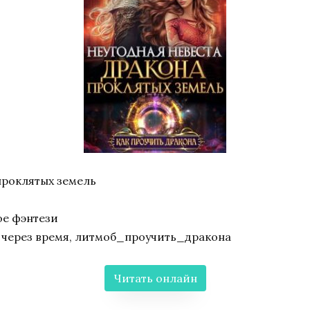
проклятых земель
ое фэнтези
а через время, литмоб_проучить_дракона
Читать онлайн