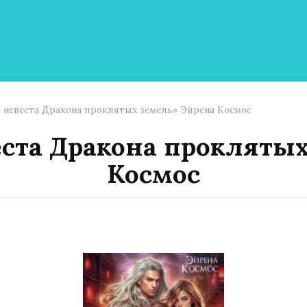
 невеста Дракона проклятых земель» Эйрена Космос
еста Дракона проклятых
Космос