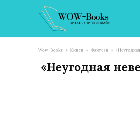
Перейти
к
контенту
Wow-Books
»
Книги
»
Фэнтези
»
«Неугодная
«Неугодная нев