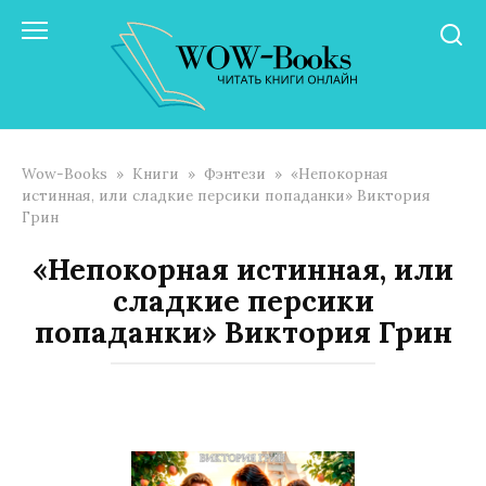
Перейти
к
контенту
Wow-Books
»
Книги
»
Фэнтези
»
«Непокорная
истинная, или сладкие персики попаданки» Виктория
Грин
«Непокорная истинная, или
сладкие персики
попаданки» Виктория Грин