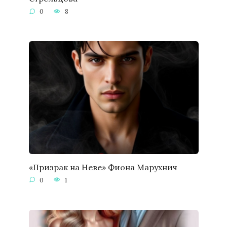
0
8
«Призрак на Неве» Фиона Марухнич
0
1