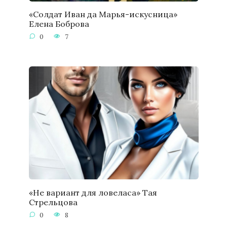
«Солдат Иван да Марья-искусница»
Елена Боброва
0
7
«Не вариант для ловеласа» Тая
Стрельцова
0
8