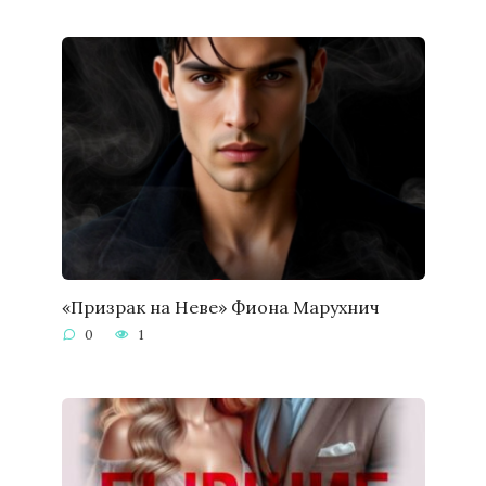
«Призрак на Неве» Фиона Марухнич
0
1