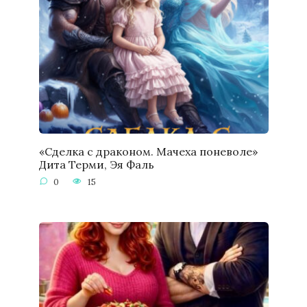
«Сделка с драконом. Мачеха поневоле»
Дита Терми, Эя Фаль
0
15