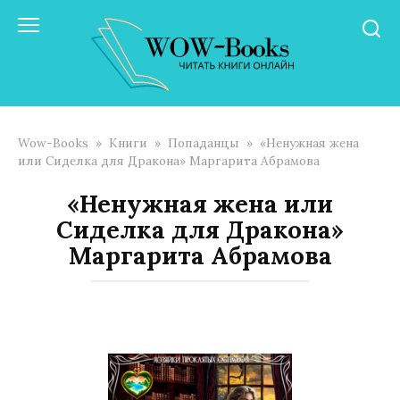
Перейти
к
контенту
Wow-Books
»
Книги
»
Попаданцы
»
«Ненужная жена
или Сиделка для Дракона» Маргарита Абрамова
«Ненужная жена или
Сиделка для Дракона»
Маргарита Абрамова