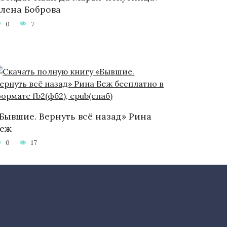
лена Боброва
0
7
Бывшие. Вернуть всё назад» Рина
Беж
0
17