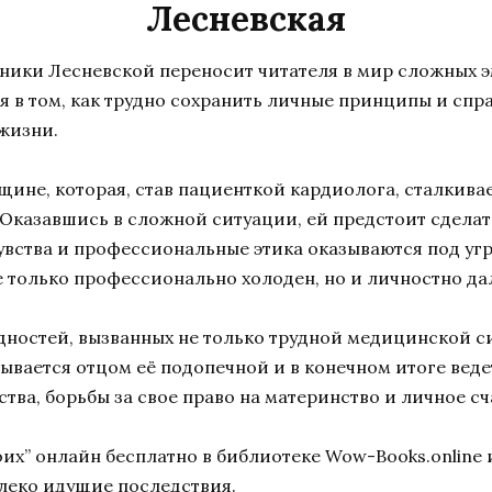
Лесневская
оники Лесневской переносит читателя в мир сложных
 в том, как трудно сохранить личные принципы и спра
жизни.
нщине, которая, став пациенткой кардиолога, сталки
Оказавшись в сложной ситуации, ей предстоит сдела
чувства и профессиональные этика оказываются под угр
 только профессионально холоден, но и личностно дал
удностей, вызванных не только трудной медицинской с
вается отцом её подопечной и в конечном итоге ведет
тва, борьбы за свое право на материнство и личное сч
оих” онлайн бесплатно в библиотеке Wow-Books.online
леко идущие последствия.