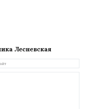
ника Лесневская
йт