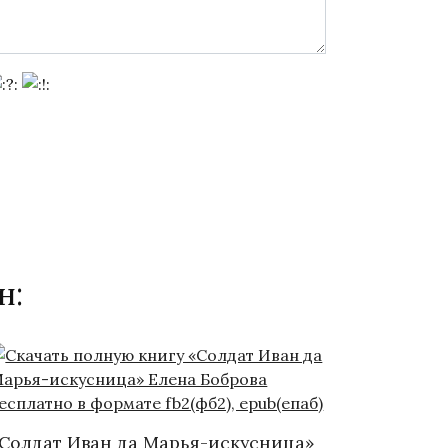
н:
Солдат Иван да Марья-искусница»