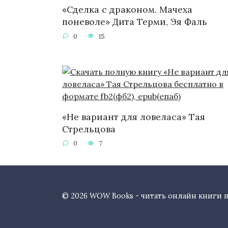
«Сделка с драконом. Мачеха
поневоле» Дита Терми, Эя Фаль
0
15
«Не вариант для ловеласа» Тая
Стрельцова
0
7
© 2026 WOW Books - читать онлайн книги 