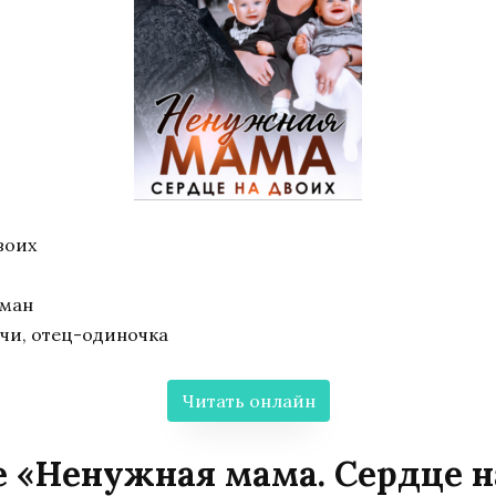
воих
оман
чи, отец-одиночка
Читать онлайн
е «Ненужная мама. Сердце н