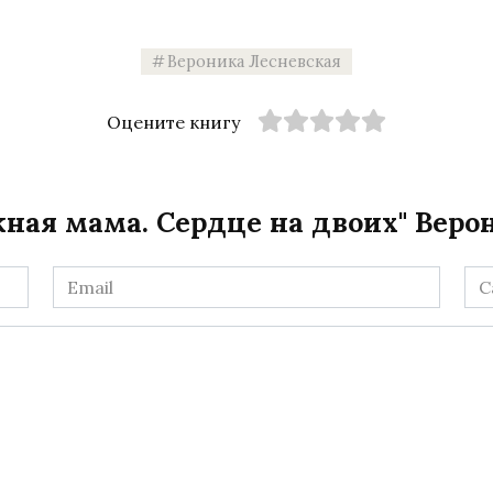
Вероника Лесневская
Оцените книгу
ная мама. Сердце на двоих" Веро
Email
Са
*