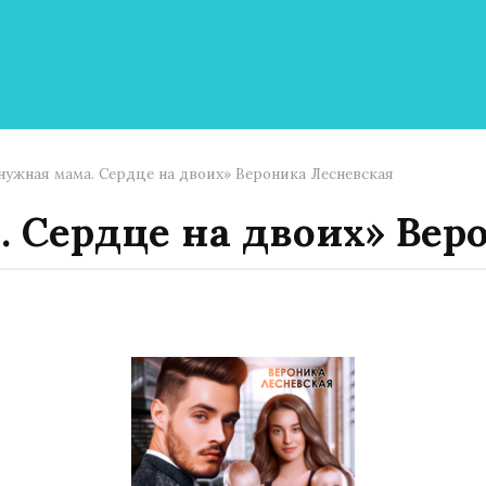
нужная мама. Сердце на двоих» Вероника Лесневская
 Сердце на двоих» Вер