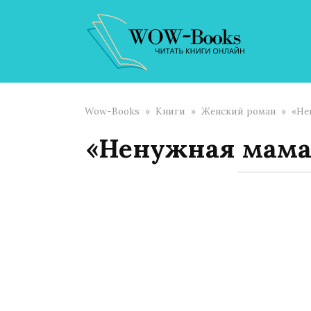
Перейти
к
контенту
Wow-Books
»
Книги
»
Женский роман
»
«Не
«Ненужная мама.