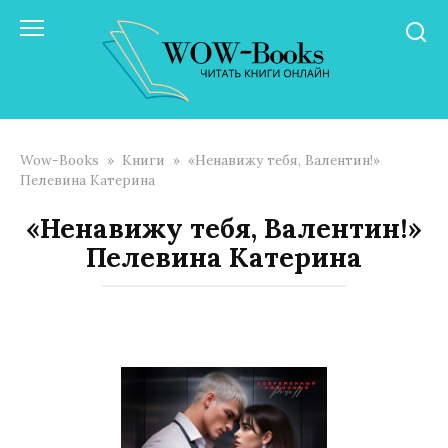
Перейти
к
контенту
Wow-Books
»
Книги
»
«Ненавижу тебя, Валентин!»
Пелевина Катерина
«Ненавижу тебя, Валентин!»
Пелевина Катерина