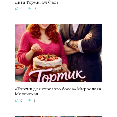
Дита Терми, Эя Фаль
0
15
«Тортик для строгого босса» Мирослава
Меленская
0
9