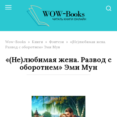
Перейти
к
контенту
Wow-Books
»
Книги
»
Фэнтези
»
«(Не)любимая жена.
Развод с оборотнем» Эми Мун
«(Не)любимая жена. Развод с
оборотнем» Эми Мун