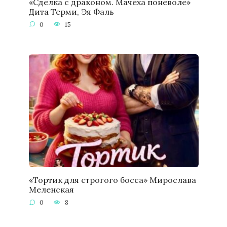
«Сделка с драконом. Мачеха поневоле»
Дита Терми, Эя Фаль
0
15
«Тортик для строгого босса» Мирослава
Меленская
0
8