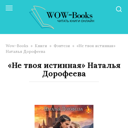
Перейти
к
контенту
Wow-Books
»
Книги
»
Фэнтези
»
«Не твоя истинная»
Наталья Дорофеева
«Не твоя истинная» Наталья
Дорофеева