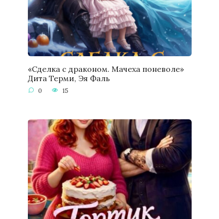
«Сделка с драконом. Мачеха поневоле»
Дита Терми, Эя Фаль
0
15