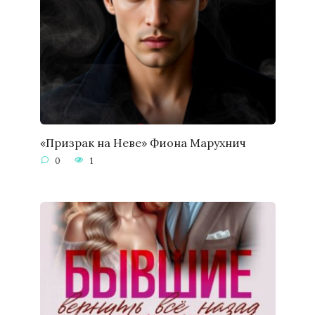
«Призрак на Неве» Фиона Марухнич
0
1