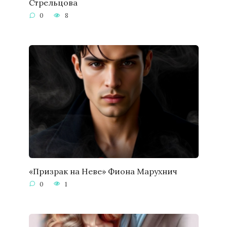
Стрельцова
0
8
«Призрак на Неве» Фиона Марухнич
0
1