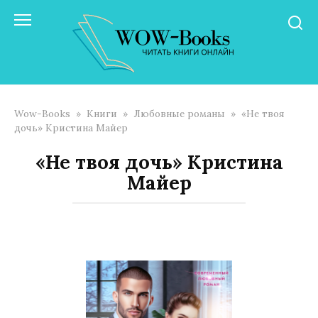
Перейти
к
контенту
Wow-Books
»
Книги
»
Любовные романы
»
«Не твоя
дочь» Кристина Майер
«Не твоя дочь» Кристина
Майер