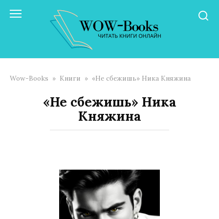
Перейти
к
контенту
Wow-Books
»
Книги
»
«Не сбежишь» Ника Княжина
«Не сбежишь» Ника
Княжина