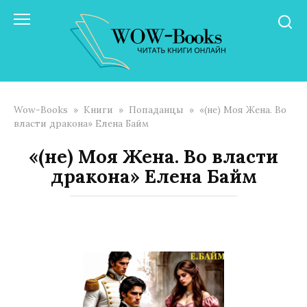
Перейти
к
контенту
Wow-Books
»
Книги
»
Попаданцы
»
«(не) Моя Жена. Во
власти дракона» Елена Байм
«(не) Моя Жена. Во власти
дракона» Елена Байм