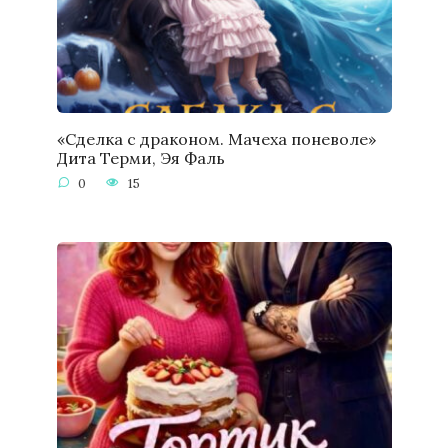
«Сделка с драконом. Мачеха поневоле»
Дита Терми, Эя Фаль
0
15