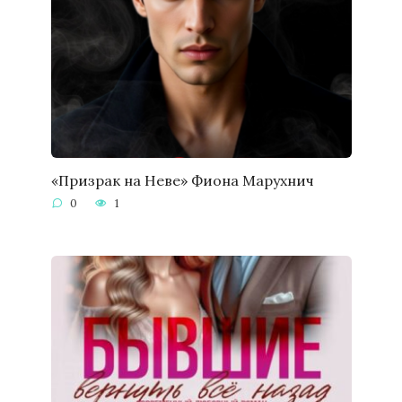
«Призрак на Неве» Фиона Марухнич
0
1