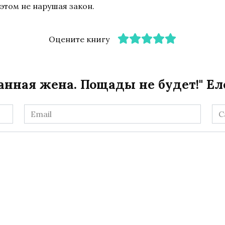
этом не нарушая закон.
Оцените книгу
анная жена. Пощады не будет!" Е
Email
Са
*