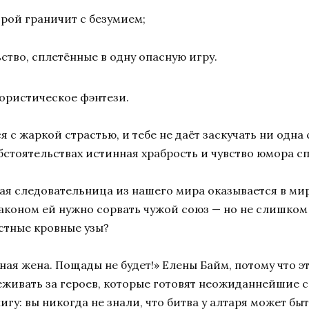
орой граничит с безумием;
ство, сплетённые в одну опасную игру.
ористическое фэнтези.
ся с жаркой страстью, и тебе не даёт заскучать ни одна
обстоятельствах истинная храбрость и чувство юмора 
тая следовательница из нашего мира оказывается в мир
раконом ей нужно сорвать чужой союз — но не слишком 
стные кровные узы?
ая жена. Пощады не будет!» Елены Байм, потому что э
реживать за героев, которые готовят неожиданнейшие
игу: вы никогда не знали, что битва у алтаря может бы