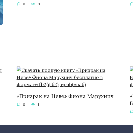
0
9
«Призрак на Неве» Фиона Марухнич
«
0
1