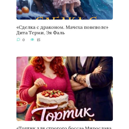
«Сделка с драконом. Мачеха поневоле»
Дита Терми, Эя Фаль
0
15
«Тортик для строгого босса» Мирослава