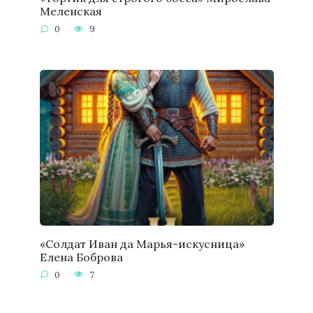
Меленская
0
9
«Солдат Иван да Марья-искусница»
Елена Боброва
0
7