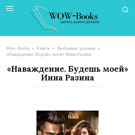
Перейти
к
контенту
Wow-Books
»
Книги
»
Любовные романы
»
«Наваждение. Будешь моей» Инна Разина
«Наваждение. Будешь моей»
Инна Разина