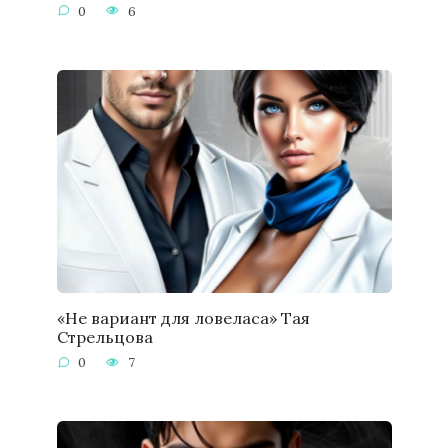
0
6
«Не вариант для ловеласа» Тая
Стрельцова
0
7