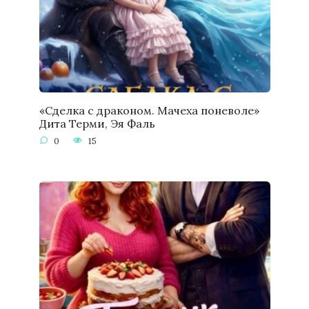
«Сделка с драконом. Мачеха поневоле»
Дита Терми, Эя Фаль
0
15