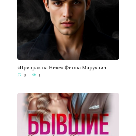
«Призрак на Неве» Фиона Марухнич
0
1