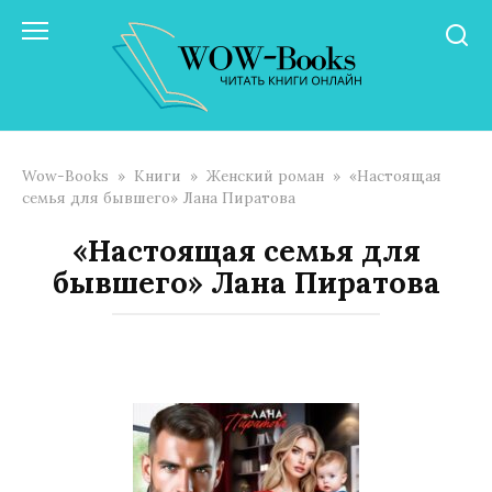
Перейти
к
контенту
Wow-Books
»
Книги
»
Женский роман
»
«Настоящая
семья для бывшего» Лана Пиратова
«Настоящая семья для
бывшего» Лана Пиратова