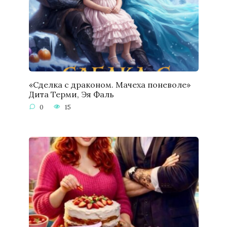
«Сделка с драконом. Мачеха поневоле»
Дита Терми, Эя Фаль
0
15