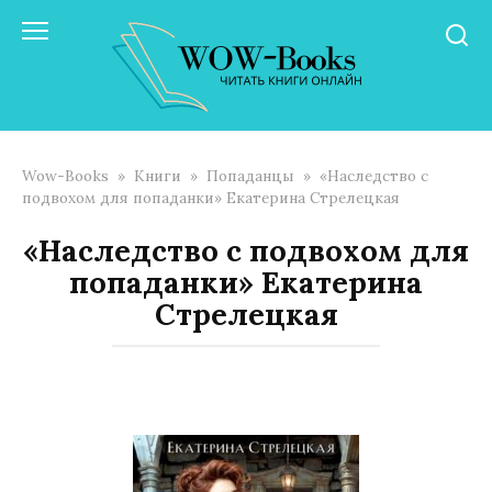
Перейти
к
контенту
Wow-Books
»
Книги
»
Попаданцы
»
«Наследство с
подвохом для попаданки» Екатерина Стрелецкая
«Наследство с подвохом для
попаданки» Екатерина
Стрелецкая