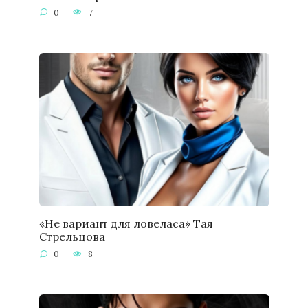
0
7
«Не вариант для ловеласа» Тая
Стрельцова
0
8