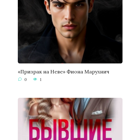
«Призрак на Неве» Фиона Марухнич
0
1