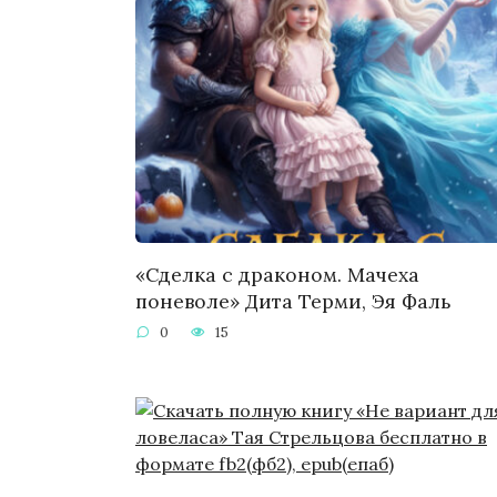
«Сделка с драконом. Мачеха
поневоле» Дита Терми, Эя Фаль
0
15