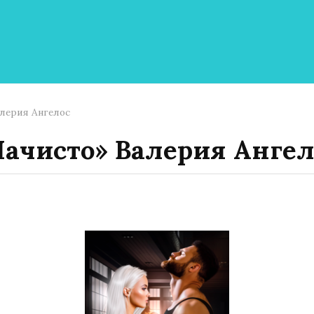
лерия Ангелос
Начисто» Валерия Ангел