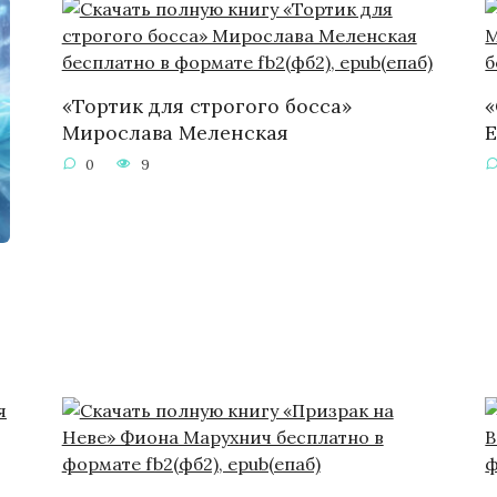
«Тортик для строгого босса»
«
Мирослава Меленская
Е
0
9