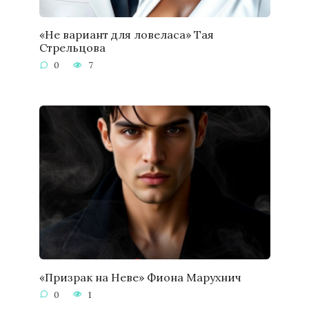
«Не вариант для ловеласа» Тая
Стрельцова
0
7
«Призрак на Неве» Фиона Марухнич
0
1