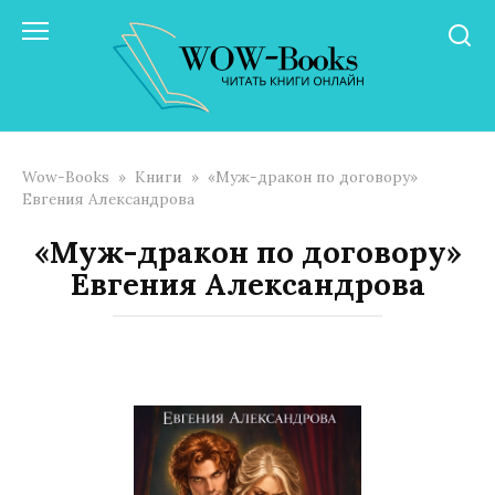
Перейти
к
контенту
Wow-Books
»
Книги
»
«Муж-дракон по договору»
Евгения Александрова
«Муж-дракон по договору»
Евгения Александрова