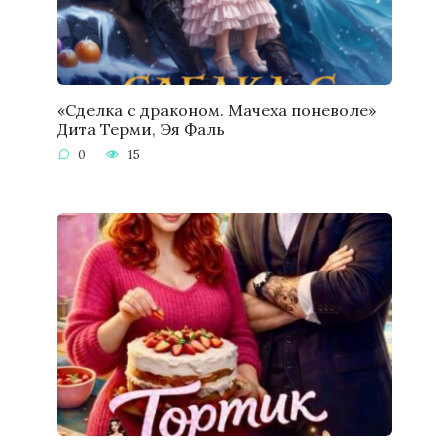
«Сделка с драконом. Мачеха поневоле»
Дита Терми, Эя Фаль
0
15