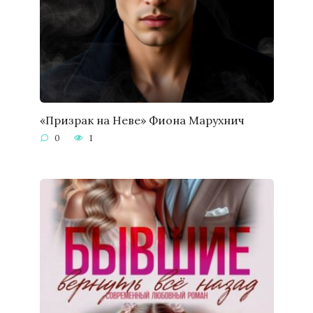
«Призрак на Неве» Фиона Марухнич
0
1