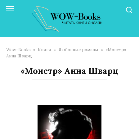
Перейти
к
контенту
Wow-Books
»
Книги
»
Любовные романы
»
«Монстр»
Анна Шварц
«Монстр» Анна Шварц