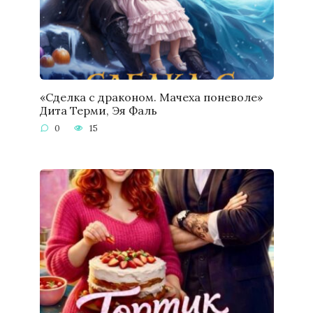
«Сделка с драконом. Мачеха поневоле»
Дита Терми, Эя Фаль
0
15