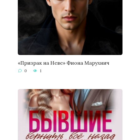
«Призрак на Неве» Фиона Марухнич
0
1