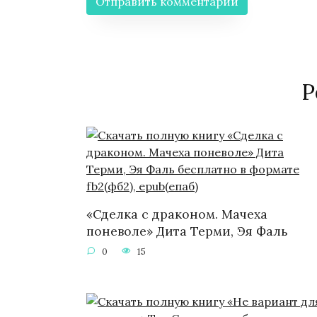
Р
«Сделка с драконом. Мачеха
поневоле» Дита Терми, Эя Фаль
0
15