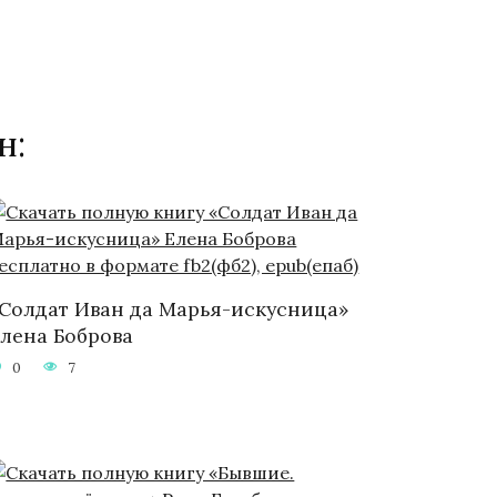
н:
Солдат Иван да Марья-искусница»
лена Боброва
0
7