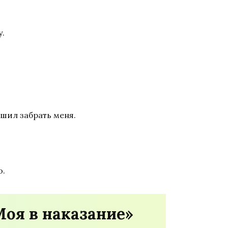
у.
ешил забрать меня.
о.
Моя в наказание»