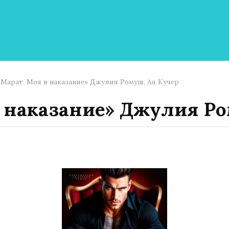
«Марат. Моя в наказание» Джулия Ромуш, Ая Кучер
в наказание» Джулия Ро