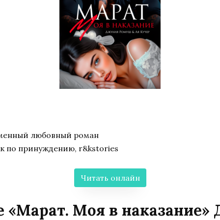
еменный любовный роман
к по принуждению, r&kstories
Читать онлайн
е «Марат. Моя в наказание»