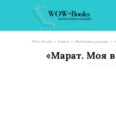
Перейти
к
контенту
Wow-Books
»
Книги
»
Любовные романы
»
«Марат. Моя 