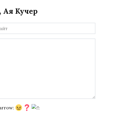
 Ая Кучер
йт