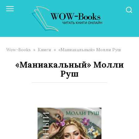
Перейти
к
контенту
Wow-Books
»
Книги
»
«Маниакальный» Молли Руш
«Маниакальный» Молли
Руш