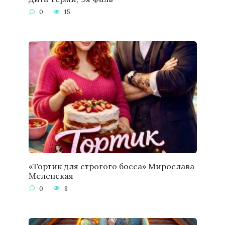
0
15
«Тортик для строгого босса» Мирослава
Меленская
0
8