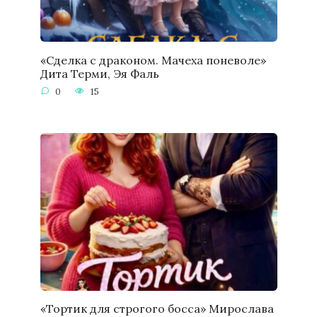
«Сделка с драконом. Мачеха поневоле»
Дита Терми, Эя Фаль
0
15
«Тортик для строгого босса» Мирослава