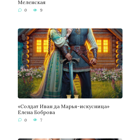
Меленская
0
9
«Солдат Иван да Марья-искусница»
Елена Боброва
0
7