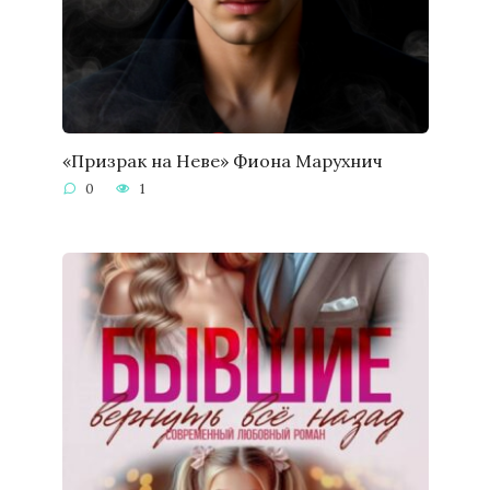
«Призрак на Неве» Фиона Марухнич
0
1