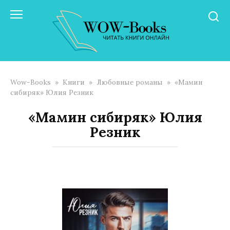
Перейти
к
контенту
Wow-Books
»
Книги
»
Любовные романы
»
«Мамин
сибиряк» Юлия Резник
«Мамин сибиряк» Юлия
Резник