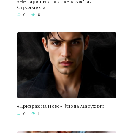
«Не вариант для ловеласа» Тая
Стрельцова
0
8
«Призрак на Неве» Фиона Марухнич
0
1