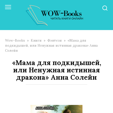
Перейти
к
контенту
Wow-Books
»
Книги
»
Фэнтези
»
«Мама для
подкидышей, или Ненужная истинная дракона» Анна
Солейн
«Мама для подкидышей,
или Ненужная истинная
дракона» Анна Солейн