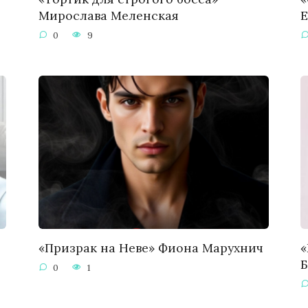
Мирослава Меленская
Е
0
9
«Призрак на Неве» Фиона Марухнич
«
0
1