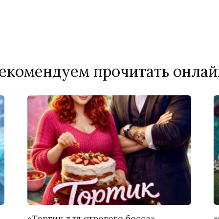
екомендуем прочитать онлай
«Тортик для строгого босса»
«