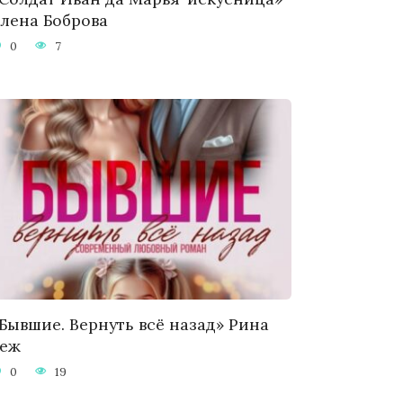
лена Боброва
0
7
Бывшие. Вернуть всё назад» Рина
Беж
0
19