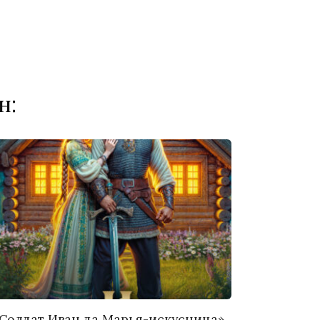
н:
Солдат Иван да Марья-искусница»