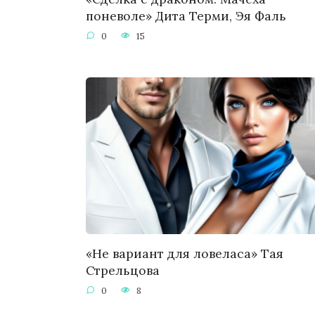
поневоле» Дита Терми, Эя Фаль
0
15
«Не вариант для ловеласа» Тая
Стрельцова
0
8