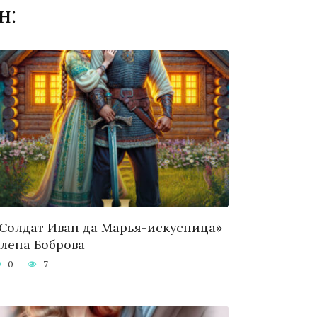
н:
Солдат Иван да Марья-искусница»
лена Боброва
0
7