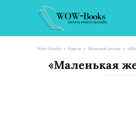
Перейти
к
контенту
Wow-Books
»
Книги
»
Женский роман
»
«Ма
«Маленькая ж