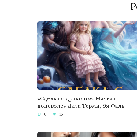
Р
«Сделка с драконом. Мачеха
поневоле» Дита Терми, Эя Фаль
0
15