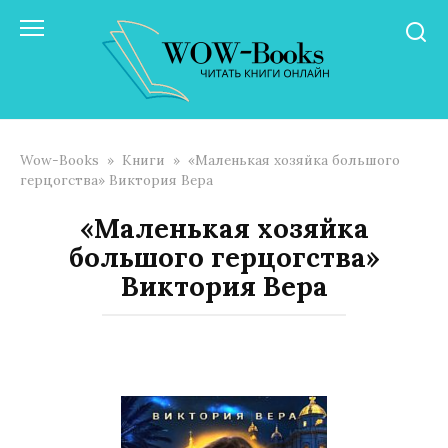
Перейти
к
контенту
Wow-Books
»
Книги
»
«Маленькая хозяйка большого
герцогства» Виктория Вера
«Маленькая хозяйка
большого герцогства»
Виктория Вера