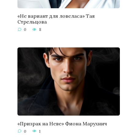
«Не вариант для ловеласа» Тая
Стрельцова
0
8
«Призрак на Неве» Фиона Марухнич
0
1